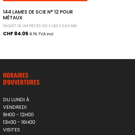
144 LAMES DE SCIE N° 12 POUR
MÉTAUX
PAQUET DE 144 PIÈCES 130 X 1,80 X 0,60 MM
CHF
84.05
8.1% TVA incl
HORAIRES
D'OUVERTURES
DU LUNDI À
VENDREDI
9H00 - 12H00
13H30 - 16H00
VISITES