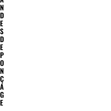
N
D
E
S
D
E
P
O
N
Ç
A
G
E
,