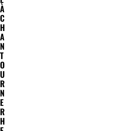
À
C
H
A
N
T
O
U
R
N
E
R
H
E