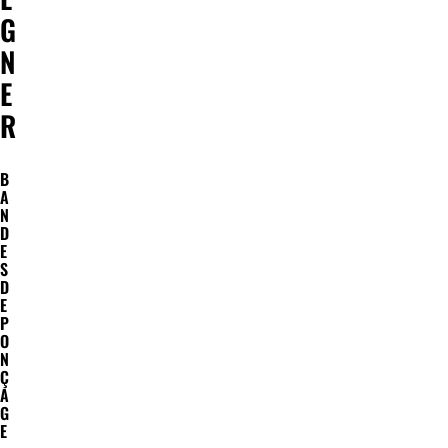
G
N
E
R
B
A
N
D
E
S
D
E
P
O
N
Ç
A
G
E