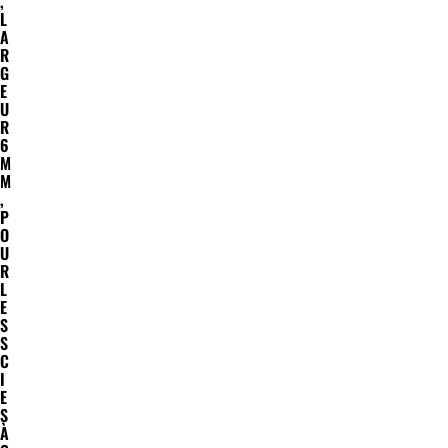
,
L
A
R
G
E
U
R
6
M
M
,
P
O
U
R
L
E
S
S
C
I
E
S
À