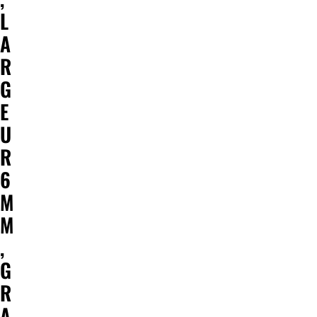
L
A
R
G
E
U
R
6
M
M
,
G
R
A