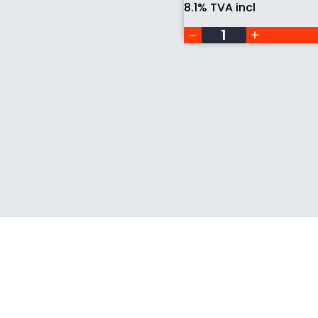
8.1% TVA incl
mm,
grain
240,
pour
scie
à
chantourner
Hegner
quantity