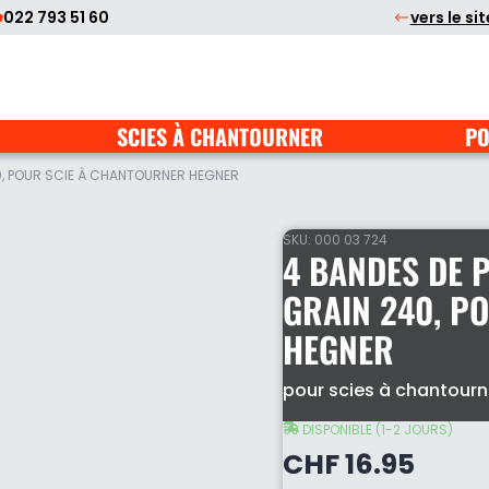
022 793 51 60
vers le si
SCIES À CHANTOURNER
PO
0, POUR SCIE À CHANTOURNER HEGNER
SKU:
000 03 724
4 BANDES DE 
GRAIN 240, P
HEGNER
4
pour scies à chantourn
bandes
de
DISPONIBLE (1-2 JOURS)
ponçage,
CHF
16.95
largeur
6