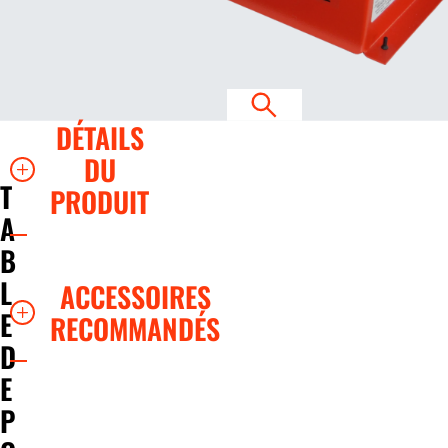
DÉTAILS
DU
T
PRODUIT
A
B
L
ACCESSOIRES
E
RECOMMANDÉS
D
E
P