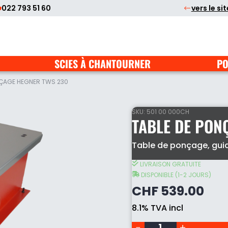
022 793 51 60
vers le si
SCIES À CHANTOURNER
PO
NÇAGE HEGNER TWS 230
SKU:
501 00 000CH
TABLE DE PON
Table de ponçage, guide
Table
de
LIVRAISON GRATUITE
ponçage
DISPONIBLE (1-2 JOURS)
Hegner
CHF
539.00
TWS
230
8.1% TVA incl
quantity