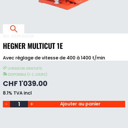
T
1
E
SKU:
011 30 000CH
L
E
HEGNER MULTICUT 1E
O
Avec réglage de vitesse de 400 à 1400 t/min
D
Hegner
È
Multicut
L
LIVRAISON GRATUITE
1E
E
quantity
DISPONIBLE (1-2 JOURS)
D
CHF
1'039.00
E
B
8.1% TVA incl
A
S
Ajouter au panier
E
P
O
U
R