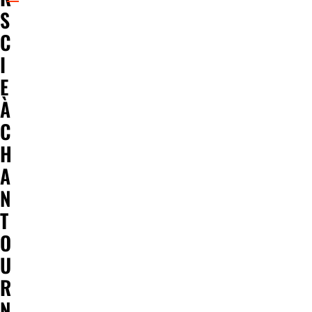
S
C
I
E
À
C
H
A
N
T
O
U
R
N