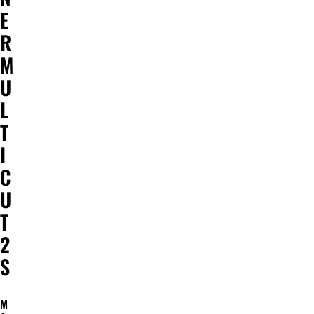
E
R
M
U
L
T
I
C
U
T
2
S
M