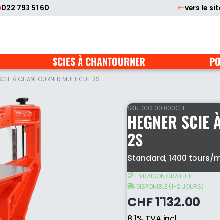
022 793 51 60
vers le si
SCIES À CHANTOURNER
PO
SCIE À CHANTOURNER MULTICUT 2S
SKU:
002 00 000CH
HEGNER SCIE 
2S
Standard, 1400 tours/m
Hegner
scie
LIVRAISON GRATUITE
à
DISPONIBLE (1-2 JOURS)
chantourner
CHF
1'132.00
Multicut
2S
8.1% TVA incl
quantity