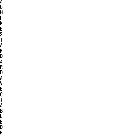
A
C
H
I
N
E
S
T
A
N
D
A
R
D
A
V
E
C
T
A
B
L
E
D
E