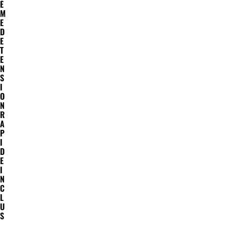
È
M
E
D
E
T
E
N
S
I
O
N
R
A
P
I
D
E
I
N
C
L
U
S