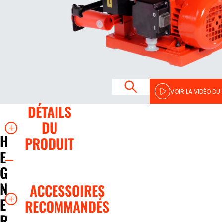
VOIR LA VIDÉO DU
DÉTAILS
DU
H
PRODUIT
E
G
N
ACCESSOIRES
E
RECOMMANDÉS
R