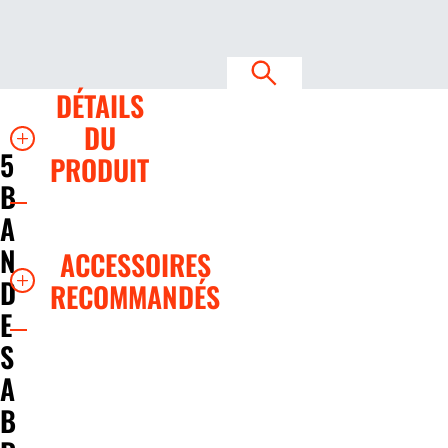
DÉTAILS
DU
5
PRODUIT
B
A
N
ACCESSOIRES
D
RECOMMANDÉS
E
S
A
B