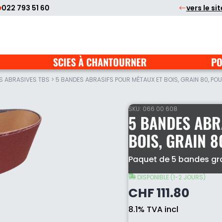
022 793 51 60
vers le si
SCIES À CHANTOURNER
PO
S ABRASIVES TBS
>
5 BANDES ABRASIFS POUR MÉTAUX ET BOIS, GRAIN 80, PO
SKU:
066 00 608
5 BANDES ABR
BOIS, GRAIN 
5
Paquet de 5 bandes gra
bandes
abrasifs
DISPONIBLE (1-2 JOURS)
pour
CHF
111.80
métaux
et
8.1% TVA incl
bois,
grain