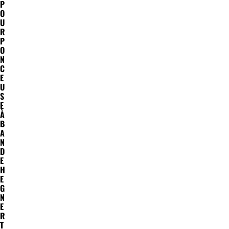
P
O
U
R
P
O
N
C
E
U
S
E
À
B
A
N
D
E
H
E
G
N
E
R
T