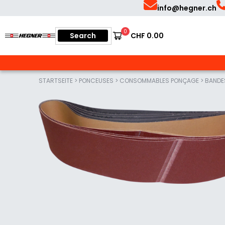
Skip
Skip
info@hegner.ch
to
to
Search
0
Search
CHF
0.00
Français
primary
main
for:
Hegner
navigation
content
STARTSEITE
>
PONCEUSES
>
CONSOMMABLES PONÇAGE
>
BANDE