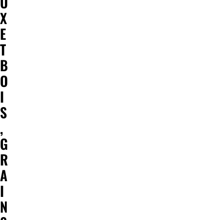
U
X
E
T
B
O
I
S
,
G
R
A
I
N