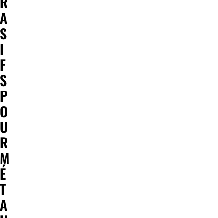
R
A
S
I
F
S
P
O
U
R
M
É
T
A