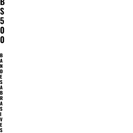
B
S
5
0
0
B
A
N
D
E
S
A
B
R
A
S
I
V
E
S