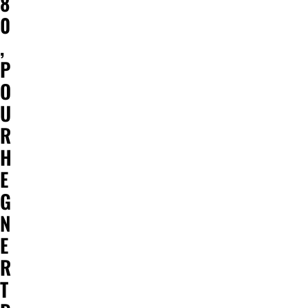
8
0
,
P
O
U
R
H
E
G
N
E
R
T