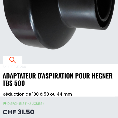
S
I
T
I
SKU:
100 31 260
ADAPTATEUR D’ASPIRATION POUR HEGNER
TBS 500
Adaptateur
Réduction de 100 à 58 ou 44 mm
d'aspiration
E
pour
Hegner
DISPONIBLE (1-2 JOURS)
TBS
CHF
31.50
E
500