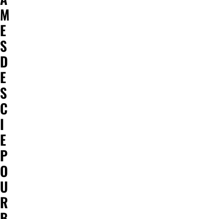
M
E
S
D
E
S
C
I
E
P
O
U
R
B