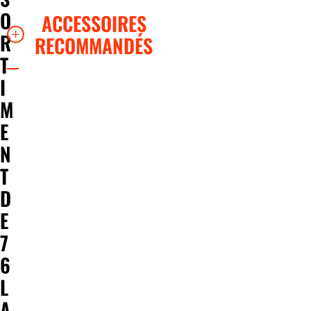
O
ACCESSOIRES
R
RECOMMANDÉS
T
I
M
E
N
T
D
E
7
6
L
A