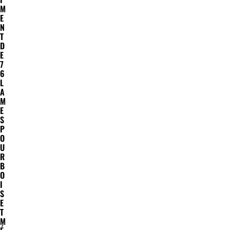
M
E
N
T
D
E
7
6
L
A
M
E
S
P
O
U
R
B
O
I
S
E
T
M