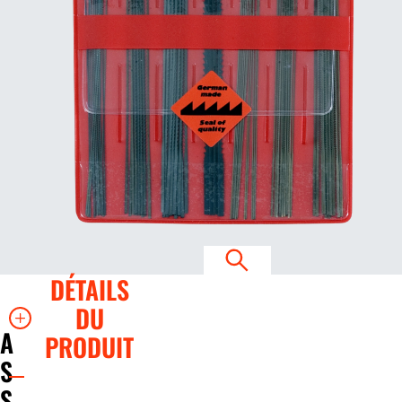
DÉTAILS
DU
A
PRODUIT
S
S