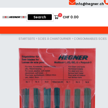
Skip
Skip
info@hegner.ch
to
to
Search
0
Search
CHF
0.00
Français
primary
main
for:
Hegner
navigation
content
STARTSEITE
>
SCIES À CHANTOURNER
>
CONSOMMABLES SCIES