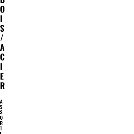
O
I
S
/
A
C
I
E
R
A
S
S
O
R
T
I