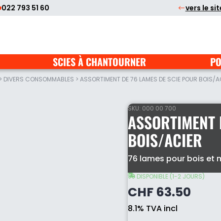
022 793 51 60
vers le si
SCIES À CHANTOURNER
PO
>
DIVERS CONSOMMABLES
>
ASSORTIMENT DE 76 LAMES DE SCIE POUR BOIS/A
SKU:
000 00 700
ASSORTIMENT 
BOIS/ACIER
Assortiment
76 lames pour bois et
de
76
DISPONIBLE (1-2 JOURS)
lames
CHF
63.50
de
scie
8.1% TVA incl
pour
bois/acier