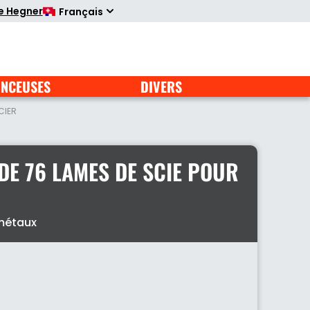
te Hegner
Français
NCEUSES
DIVERS
CIER
DE 76 LAMES DE SCIE POUR
 métaux