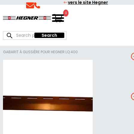
vers le site Hegner
Skip
Skip
to
to
0
Français
Hegner
primary
main
navigation
content
Search
Search
for:
GABARIT À GLISSIÈRE POUR HEGNER LQ 400
I
T
L
I
S