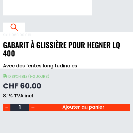
S
I
È
E
SKU:
060 00 016
GABARIT À GLISSIÈRE POUR HEGNER LQ
400
Gabarit
Avec des fentes longitudinales
à
glissière
E
pour
DISPONIBLE (1-2 JOURS)
Hegner
CHF
60.00
LQ
400
E
8.1% TVA incl
quantity
L
Ajouter au panier
4