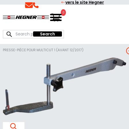
vers le site Hegner
Skip
Skip
to
to
0
Français
Hegner
primary
main
navigation
content
Search
Search
for:
PRESSE-PIÈCE POUR MULTICUT 1 (AVANT 12/2017)
E
S
S
E
-
I
È
E