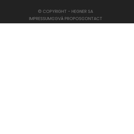
© COPYRIGHT - HEGNER SA
IMPRESSUM
CGV
À PROPOS
CONTACT