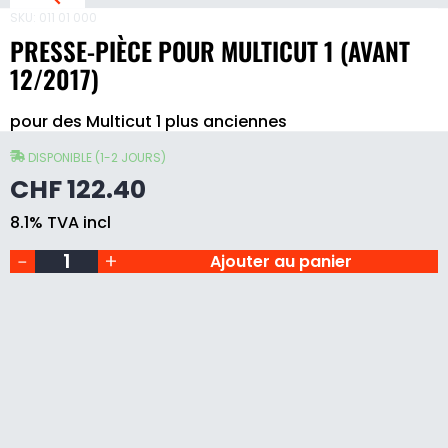
SKU:
011 01 000
PRESSE-PIÈCE POUR MULTICUT 1 (AVANT
12/2017)
Presse-
pour des Multicut 1 plus anciennes
pièce
pour
L
Multicut
DISPONIBLE (1-2 JOURS)
T
1
CHF
122.40
(avant
I
12/2017)
8.1% TVA incl
quantity
Ajouter au panier
T
1
(
V
T