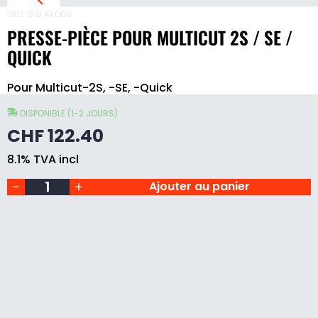
SKU:
018 41 000
PRESSE-PIÈCE POUR MULTICUT 2S / SE /
QUICK
Presse-
Pour Multicut-2S, -SE, -Quick
pièce
pour
L
Multicut
DISPONIBLE (1-2 JOURS)
T
2S
CHF
122.40
/
I
SE
8.1% TVA incl
/
Quick
Ajouter au panier
T
quantity
2
S
/
S
E
/