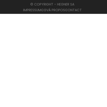
© COPYRIGHT - HEGNER SA
IMPRESSUM
CGV
À PROPOS
CONTACT