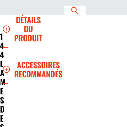
DÉTAILS
DU
1
PRODUIT
4
4
L
ACCESSOIRES
A
RECOMMANDÉS
M
E
S
D
E