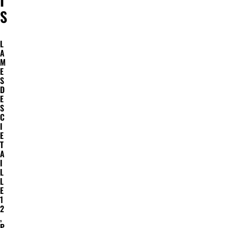
I
S
L
A
M
E
S
D
E
S
C
I
E
T
A
I
L
L
E
1
2
,
P