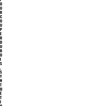
O
U
R
C
O
U
P
E
R
D
U
B
O
I
S
,
S
Y
N
T
H
É
T
I