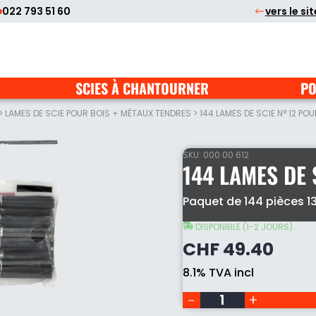
022 793 51 60
vers le si
SCIES À CHANTOURNER
PO
>
LAMES DE SCIE POUR BOIS + MÉTAUX TENDRES
>
144 LAMES DE SCIE N° 12 POU
SKU:
000 00 612
144 LAMES DE 
144
Paquet de 144 pièces 13
lames
de
DISPONIBLE (1-2 JOURS)
scie
CHF
49.40
N°
12
8.1% TVA incl
pour
bois
quantity