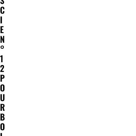
S
C
I
E
N
°
1
2
P
O
U
R
B
O