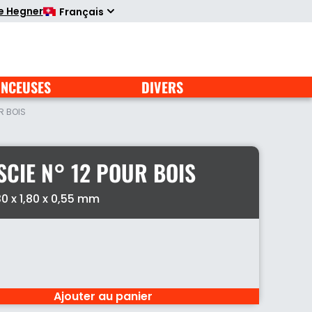
te Hegner
Français
NCEUSES
DIVERS
R BOIS
SCIE N° 12 POUR BOIS
0 x 1,80 x 0,55 mm
Ajouter au panier