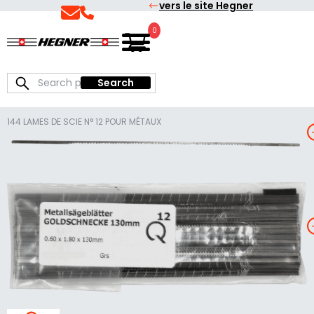
vers le site Hegner
Skip
Skip
to
to
0
Français
Hegner
primary
main
navigation
content
Search
Search
for:
144 LAMES DE SCIE N° 12 POUR MÉTAUX
1
4
4
L
E
S
E
S