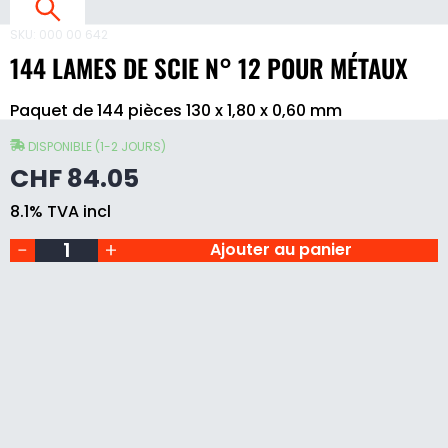
I
SKU:
000 00 642
E
144 LAMES DE SCIE N° 12 POUR MÉTAUX
°
144
1
Paquet de 144 pièces 130 x 1,80 x 0,60 mm
lames
de
2
scie
DISPONIBLE (1-2 JOURS)
N°
CHF
84.05
12
pour
8.1% TVA incl
métaux
quantity
Ajouter au panier
É
T
X
L
A