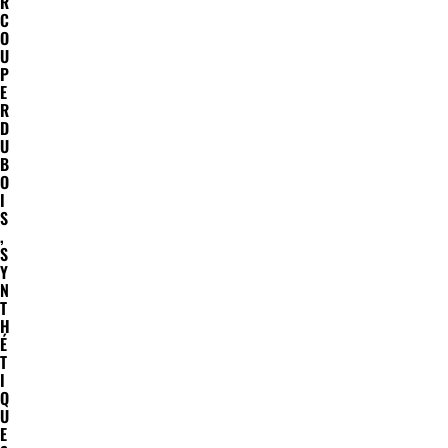
R
C
O
U
P
E
R
D
U
B
O
I
S
,
S
Y
N
T
H
É
T
I
Q
U
E