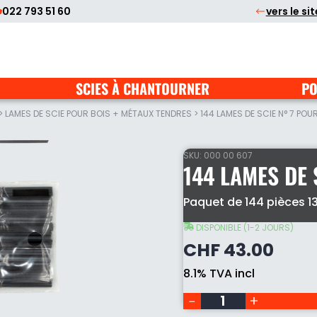
022 793 51 60
vers le si
SCIES À CHANTOURNER
PO
>
LAMES DE SCIE POUR BOIS + MÉTAUX TENDRES
>
144 LAMES DE SCIE N° 7 POU
SKU:
000 00 607
144 LAMES DE 
144
Paquet de 144 pièces 13
lames
de
DISPONIBLE (1-2 JOURS)
scie
CHF
43.00
N°
7
8.1% TVA incl
pour
bois
quantity