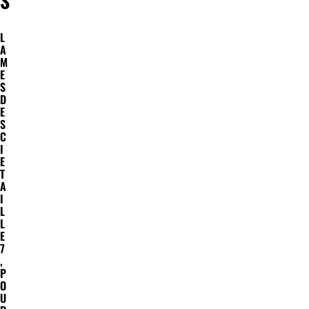
S
L
A
M
E
S
D
E
S
C
I
E
T
A
I
L
L
E
7
,
P
O
U