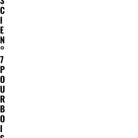
S
C
I
E
N
°
7
P
O
U
R
B
O
I