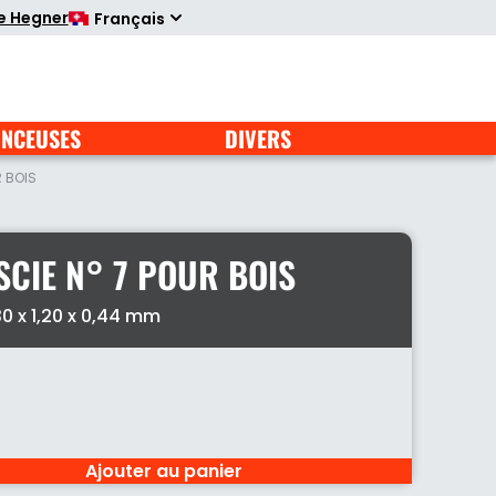
te Hegner
Français
NCEUSES
DIVERS
R BOIS
SCIE N° 7 POUR BOIS
0 x 1,20 x 0,44 mm
Ajouter au panier