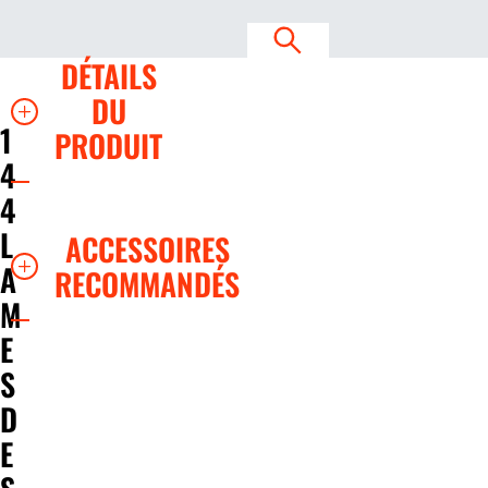
DÉTAILS
DU
1
PRODUIT
4
4
L
ACCESSOIRES
A
RECOMMANDÉS
M
E
S
D
E