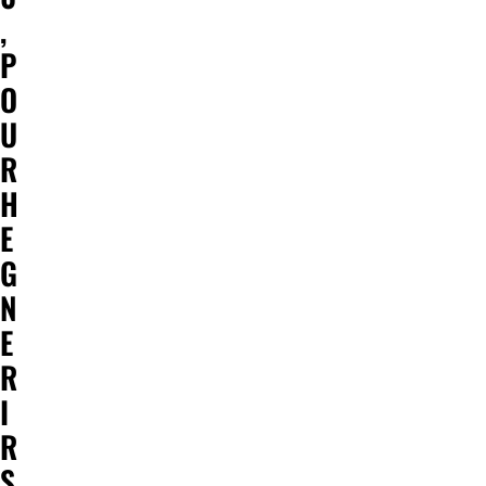
,
P
O
U
R
H
E
G
N
E
R
I
R
S