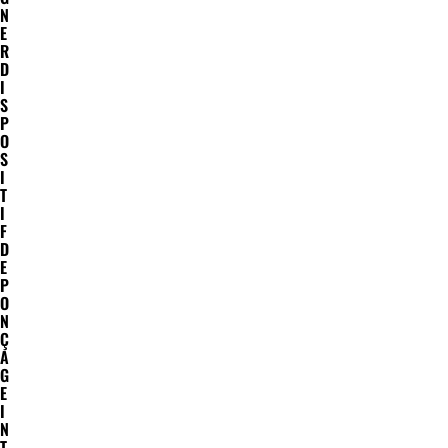
N
E
R
D
I
S
P
O
S
I
T
I
F
D
E
P
O
N
Ç
A
G
E
I
N
T