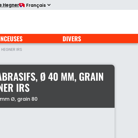
te Hegner
Français
NCEUSES
DIVERS
 HEGNER IRS
BRASIFS, Ø 40 MM, GRAIN
NER IRS
 mm Ø, grain 80