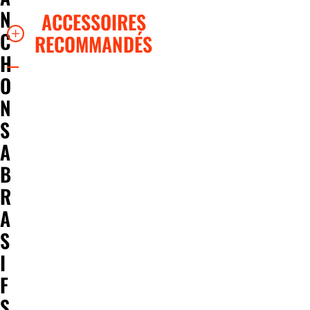
N
ACCESSOIRES
C
RECOMMANDÉS
H
O
N
S
A
B
R
A
S
I
F
S