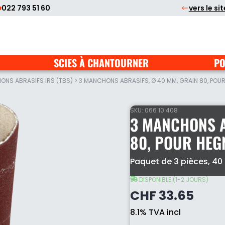
022 793 51 60
vers le si
SCIES À CHANTOURNER
PO
NS ABRASIFS IRS (TBS)
>
3 MANCHONS ABRASIFS, Ø 40 MM, GRAIN 80, POUR
SKU:
066 10 408
3 MANCHONS A
80, POUR HEG
3
Paquet de 3 pièces, 40
manchons
abrasifs,
DISPONIBLE (1-2 JOURS)
Ø
CHF
33.65
40
mm,
8.1% TVA incl
grain
80,