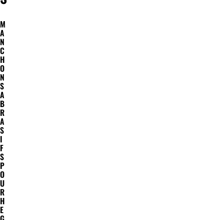
M
A
N
C
H
O
N
S
A
B
R
A
S
I
F
S
P
O
U
R
H
E
G