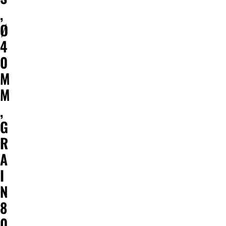
,
Ø
4
0
M
M
,
G
R
A
I
N
8
0