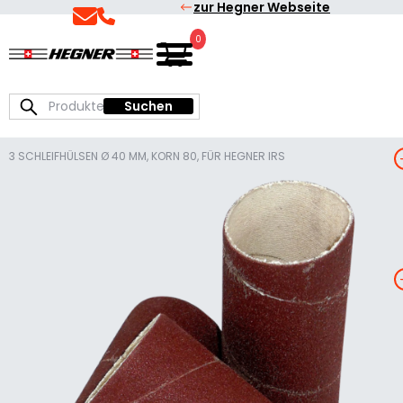
zur Hegner Webseite
Skip
Skip
to
to
0
Deutsch
Hegner
primary
main
|
Präzisionsmaschinen
navigation
content
Suchen
Suchen
zum
nach:
Sägen
und
3 SCHLEIFHÜLSEN Ø 40 MM, KORN 80, FÜR HEGNER IRS
Schleifen
3
S
L
E
I
F
L
S