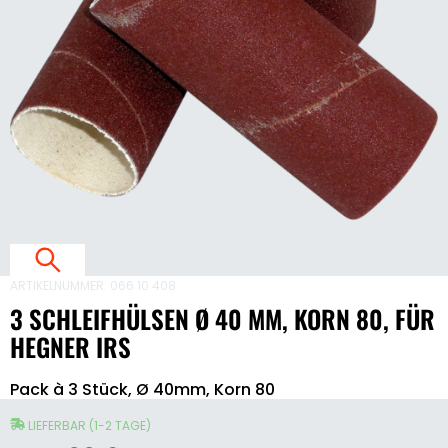
E
4
,
ARTIKELNUMMER:
066 10 408
8
3 SCHLEIFHÜLSEN Ø 40 MM, KORN 80, FÜR
,
HEGNER IRS
F
3
Pack à 3 Stück, Ø 40mm, Korn 80
Schleifhülsen
Ø
40
LIEFERBAR (1-2 TAGE)
mm,