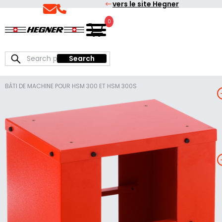
vers le site Hegner
Skip
Skip
to
to
0
Français
Hegner
primary
main
navigation
content
Search
Search
for:
BÂTI DE MACHINE POUR HSM 300 ET HSM 300S
T
I
E
I