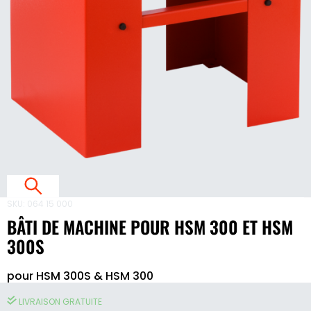
E
S
3
E
T
SKU:
064 15 000
BÂTI DE MACHINE POUR HSM 300 ET HSM
S
300S
3
pour HSM 300S & HSM 300
Bâti
de
LIVRAISON GRATUITE
machine