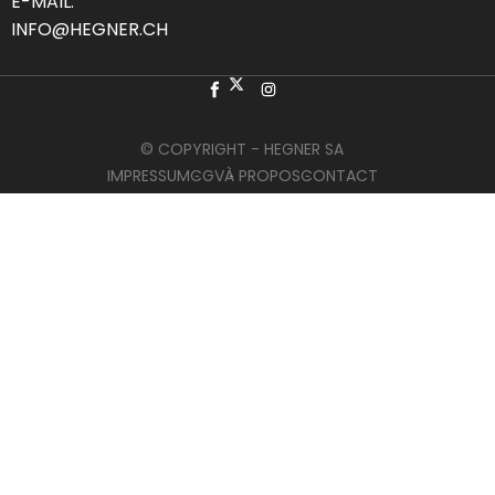
E-MAIL:
INFO@HEGNER.CH
© COPYRIGHT - HEGNER SA
IMPRESSUM
CGV
À PROPOS
CONTACT