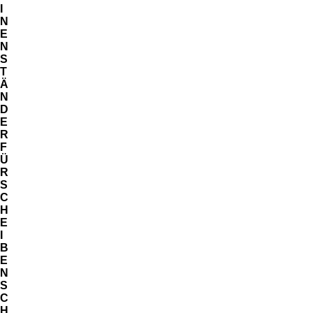
I
N
E
N
S
T
Ä
N
D
E
R
F
Ü
R
S
C
H
E
I
B
E
N
S
C
H