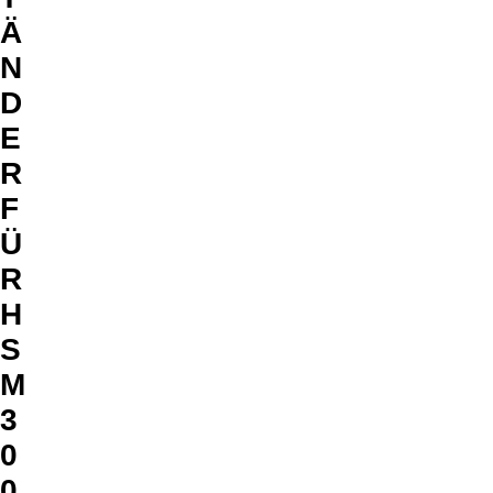
Ä
N
D
E
R
F
Ü
R
H
S
M
3
0
0