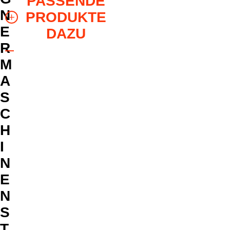
PASSENDE
N
PRODUKTE
E
DAZU
R
M
A
S
C
H
I
N
E
N
S
T