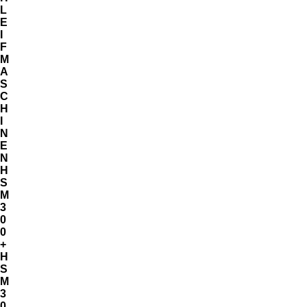
L
E
I
F
M
A
S
C
H
I
N
E
N
H
S
M
3
0
0
+
H
S
M
3
0