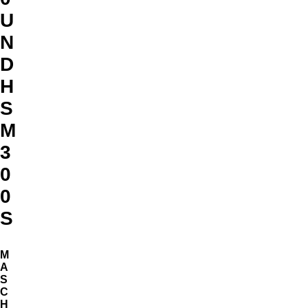
U
N
D
H
S
M
3
0
0
S
M
A
S
C
H