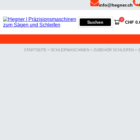
Skip
Skip
info@hegner.ch
to
to
Suchen
0
Suchen
CHF
0.
primary
main
nach:
Hegner
navigation
content
|
Präzisionsmaschinen
zum
STARTSEITE
>
SCHLEIFMASCHINEN
>
ZUBEHÖR SCHLEIFEN
>
Sägen
und
Schleifen