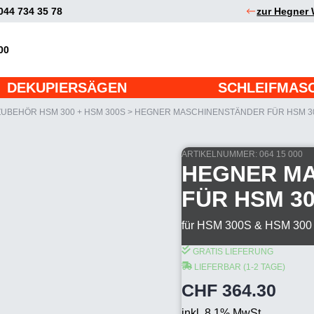
044 734 35 78
zur Hegner 
00
DEKUPIERSÄGEN
SCHLEIFMAS
ZUBEHÖR HSM 300 + HSM 300S
>
HEGNER MASCHINENSTÄNDER FÜR HSM 30
ARTIKELNUMMER:
064 15 000
HEGNER M
FÜR HSM 30
für HSM 300S & HSM 300
Hegner
Maschinenständer
GRATIS LIEFERUNG
für
LIEFERBAR (1-2 TAGE)
HSM
CHF
364.30
300
und
inkl. 8.1% MwSt