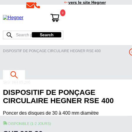
vers le site Hegner
Skip
Skip
0
to
to
Hegner
primary
main
navigation
content
Search
Search
for:
DISPOSITIF DE PONÇAGE CIRCULAIRE HEGNER RSE 400
I
SKU:
064 05 200
DISPOSITIF DE PONÇAGE
I
CIRCULAIRE HEGNER RSE 400
Dispositif
I
Poncer des disques de 30 à 400 mm diamètre
de
ponçage
DISPONIBLE (1-2 JOURS)
circulaire
Hegner