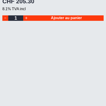
CHF
205.30
RSE
400
8.1% TVA incl
quantity
Ajouter au panier
I
I