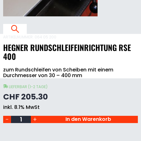
L
E
I
F
ARTIKELNUMMER:
064 05 200
E
HEGNER RUNDSCHLEIFEINRICHTUNG RSE
I
400
zum Rundschleifen von Scheiben mit einem
I
Hegner
Durchmesser von 30 – 400 mm
Rundschleifeinrichtung
RSE
400
LIEFERBAR (1-2 TAGE)
T
Menge
CHF
205.30
inkl. 8.1% MwSt
In den Warenkorb
S
E