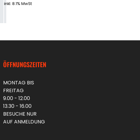
+
inkl. 8.1% MwSt
WEICHE
METALLE
ÖFFNUNGSZEITEN
MONTAG BIS
FREITAG
9.00 - 12.00
13.30 - 16.00
BESUCHE NUR
AUF ANMELDUNG