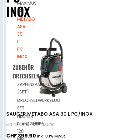
MAXIMUS
1
INOX
HEGNER
13E
MULTICUT
SCHEIBENSCHLEIFMASCHINE
METABO
1E
HSM
ASA
MULTICUT
300
30
1E
L
MIT
PC
TBS
REGELUNG
INOX
500
ÜBER
TBS
ZUBEHÖR
FUSSPEDAL
500
DRECHSELN
IRS
ZAPFENSPANNFUTTER
(SET)
HEGNER
TWS
DRECHSELWERKZEUG
DEKUPIERSÄGE
230
SET
MULTICUT
SAUGER METABO ASA 30 L PC/INOX
HEGNER
2S
PLANSCHEIBE,
MIT EINSCHALTAUTOMATIK
120
ZUBEHÖR
CHF
399.90
inkl. 8.1% MwSt
MM