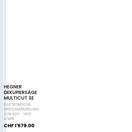
ZUBEHÖR
MULTICUT
1
ZUBEHÖR
POLYCUT
3
DIVERSES
VERBRAUCHSMATERIAL
SÄGEBLÄTTER
HEGNER
FÜR
DEKUPIERSÄGE
MULTICUT SE
HARTE
ELEKTRONISCHE
METALLE
DREHZAHLREGELUNG
SÄGEBLÄTTER
VON 400 – 1400
U/MIN
FÜR
CHF
1'579.00
HOLZ