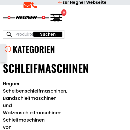
zur Hegner Webseite
Skip
Skip
Skip
to
to
to
0
Deutsch
Hegner
primary
main
primary
|
Präzisionsmaschinen
navigation
content
sidebar
Suchen
Suchen
zum
nach:
Sägen
Primary
KATEGORIEN
und
Schleifen
Sidebar
SCHLEIFMASCHINEN
Hegner
Scheibenschleifmaschinen,
Bandschleifmaschinen
und
Walzenschleifmaschinen
Schleifmaschinen
von