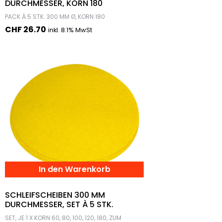
DURCHMESSER, KORN 180
PACK À 5 STK. 300 MM Ø, KORN 180
CHF
26.70
inkl. 8.1% MwSt
In den Warenkorb
SCHLEIFSCHEIBEN 300 MM
DURCHMESSER, SET À 5 STK.
SET, JE 1 X KORN 60, 80, 100, 120, 180, ZUM