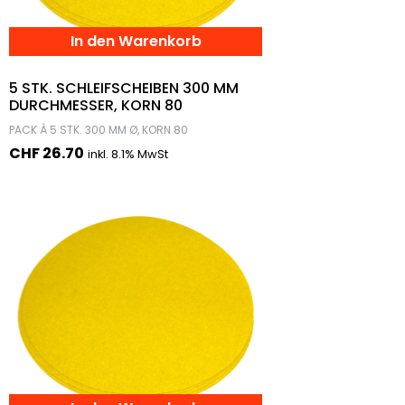
In den Warenkorb
5 STK. SCHLEIFSCHEIBEN 300 MM
DURCHMESSER, KORN 80
PACK À 5 STK. 300 MM Ø, KORN 80
CHF
26.70
inkl. 8.1% MwSt