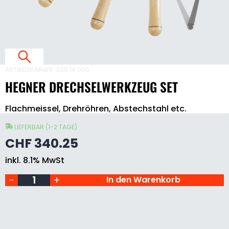
E
L
E
ARTIKELNUMMER:
035 14 000
Z
HEGNER DRECHSELWERKZEUG SET
E
Hegner
Flachmeissel, Drehröhren, Abstechstahl etc.
Drechselwerkzeug
Set
S
Menge
LIEFERBAR (1-2 TAGE)
E
CHF
340.25
T
inkl. 8.1% MwSt
1
In den Warenkorb
S
A
T
Z
D
R