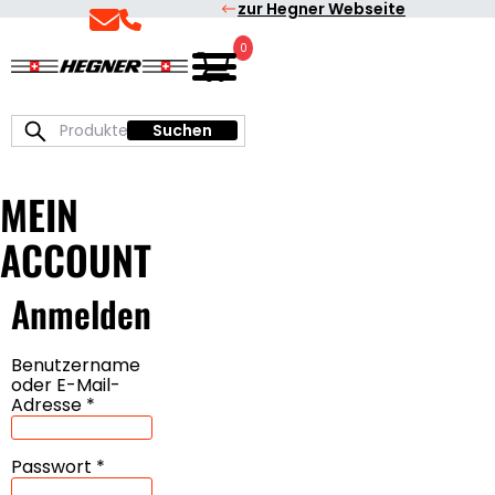
zur Hegner Webseite
Skip
Skip
to
to
0
Deutsch
Hegner
primary
main
|
Präzisionsmaschinen
navigation
content
Suchen
Suchen
zum
nach:
Sägen
und
MEIN
Schleifen
ACCOUNT
Anmelden
Benutzername
oder E-Mail-
Erforderlich
Adresse
*
Erforderlich
Passwort
*