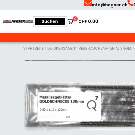
Skip
Skip
info@hegner.ch
to
to
Suchen
0
Suchen
CHF
0.00
Deutsch
primary
main
nach:
Hegner
|
navigation
content
Präzisionsmaschinen
zum
Sägen
STARTSEITE
>
DEKUPIERSÄGEN
>
VERBRAUCHSMATERIAL SÄGEN
und
Schleifen