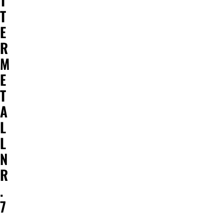
T
T
E
R
M
E
T
A
L
L
N
R
.
7