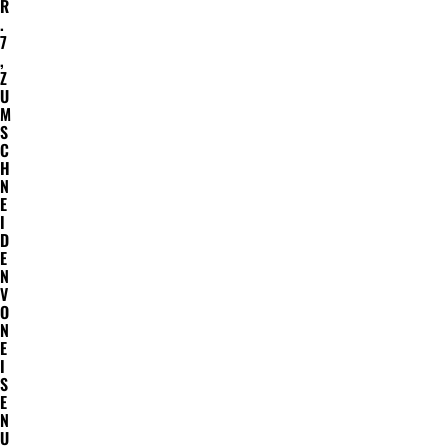
R
.
7
,
Z
U
M
S
C
H
N
E
I
D
E
N
V
O
N
E
I
S
E
N
U