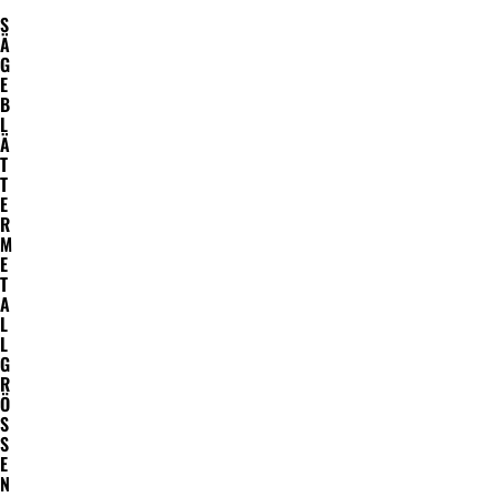
S
Ä
G
E
B
L
Ä
T
T
E
R
M
E
T
A
L
L
G
R
Ö
S
S
E
N