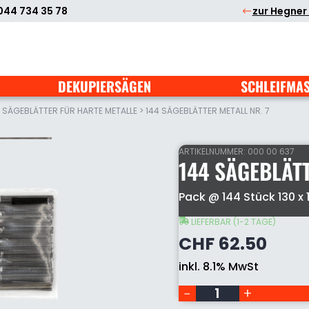
044 734 35 78
zur Hegner
DEKUPIERSÄGEN
SCHLEIFMA
>
SÄGEBLÄTTER FÜR HARTE METALLE
>
144 SÄGEBLÄTTER METALL NR. 7
ARTIKELNUMMER:
000 00 637
144 SÄGEBLÄTT
144
Pack @ 144 Stück 130 x 
Sägeblätter
Metall
LIEFERBAR (1-2 TAGE)
Nr.
CHF
62.50
7
Menge
inkl. 8.1% MwSt