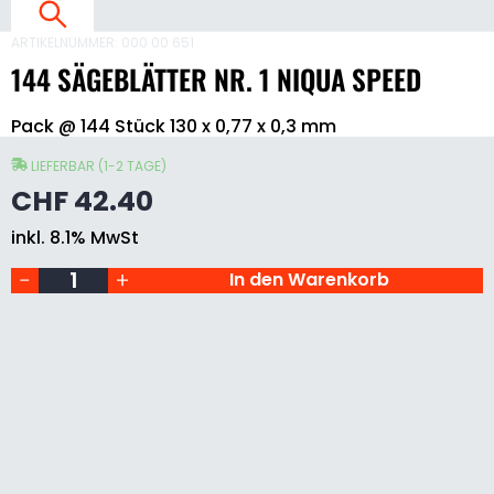
E
ARTIKELNUMMER:
000 00 651
144 SÄGEBLÄTTER NR. 1 NIQUA SPEED
144
.
Pack @ 144 Stück 130 x 0,77 x 0,3 mm
Sägeblätter
1
Nr.
1
LIEFERBAR (1-2 TAGE)
Niqua
I
CHF
42.40
Speed
Menge
inkl. 8.1% MwSt
In den Warenkorb
S
E
E
S
Ä
G