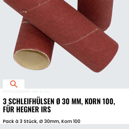
E
3
,
1
ARTIKELNUMMER:
066 10 310
3 SCHLEIFHÜLSEN Ø 30 MM, KORN 100,
,
FÜR HEGNER IRS
F
3
Pack à 3 Stück, Ø 30mm, Korn 100
Schleifhülsen
Ø