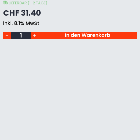
30
LIEFERBAR (1-2 TAGE)
E
mm,
CHF
31.40
Korn
100,
inkl. 8.1% MwSt
für
E
Hegner
In den Warenkorb
IRS
Menge
I
S
S
C
H
L
E
I
F
H
Ü
L
S
E