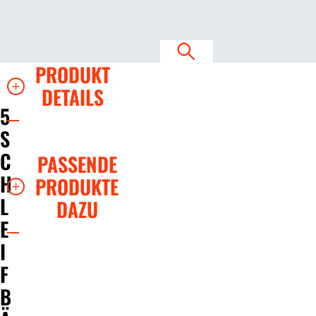
PRODUKT
DETAILS
5
S
C
PASSENDE
H
PRODUKTE
L
DAZU
E
I
F
B