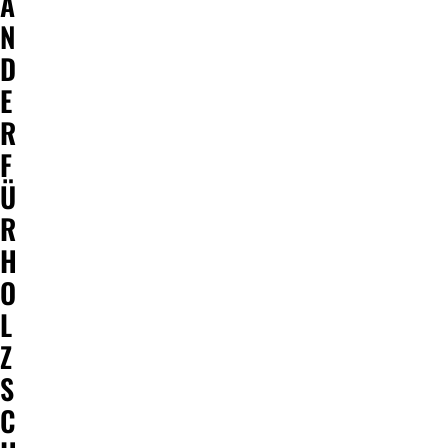
Ä
N
D
E
R
F
Ü
R
H
O
L
Z
S
C