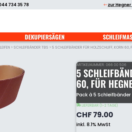
044 734 35 78
zur Hegner
DEKUPIERSÄGEN
SCHLEIFMA
EIFEN
>
SCHLEIFBÄNDER TBS
>
5 SCHLEIFBÄNDER FÜR HOLZSCHLIFF, KORN 60,
ARTIKELNUMMER:
066 00 506
5 SCHLEIFBÄN
60, FÜR HEGN
5
Pack à 5 Schleifbänder 
Schleifbänder
für
LIEFERBAR (1-2 TAGE)
Holzschliff,
CHF
79.00
Korn
60,
inkl. 8.1% MwSt
für
Hegner