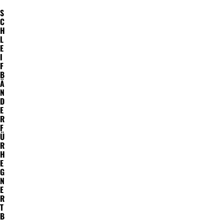
S
C
H
L
E
I
F
B
Ä
N
D
E
R
F
Ü
R
H
E
G
N
E
R
T
B