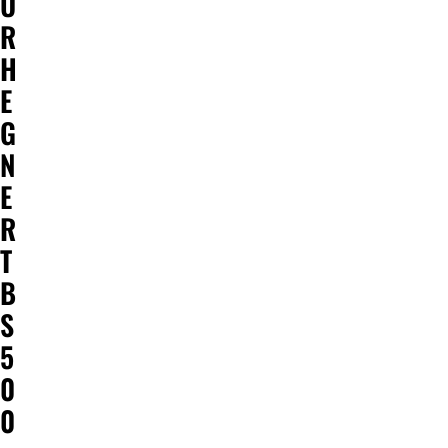
Ü
R
H
E
G
N
E
R
T
B
S
5
0
0