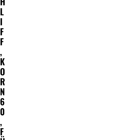
H
L
I
F
F
,
K
O
R
N
6
0
,
F