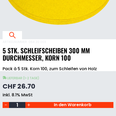
S
E
I
E
ARTIKELNUMMER:
064 20 003
5 STK. SCHLEIFSCHEIBEN 300 MM
3
DURCHMESSER, KORN 100
5
Pack à 5 Stk. Korn 100, zum Schleifen von Holz
Stk.
Schleifscheiben
300
LIEFERBAR (1-2 TAGE)
mm
CHF
26.70
Durchmesser,
Korn
inkl. 8.1% MwSt
100
Menge
In den Warenkorb