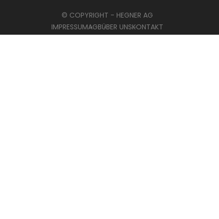
© COPYRIGHT - HEGNER AG
IMPRESSUM
AGB
ÜBER UNS
KONTAKT