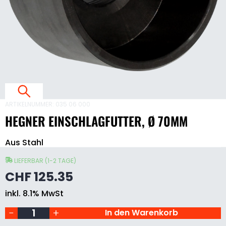
L
F
T
T
E
ARTIKELNUMMER:
035 06 000
,
HEGNER EINSCHLAGFUTTER, Ø 70MM
Hegner
7
Aus Stahl
Einschlagfutter,
Ø
70mm
LIEFERBAR (1-2 TAGE)
Menge
CHF
125.35
inkl. 8.1% MwSt
E
I
N
In den Warenkorb
S