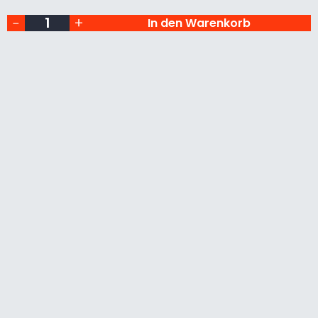
I
E
In den Warenkorb
S
E
S
P
E
Z
I
E
L
L
E
L
A
P
E