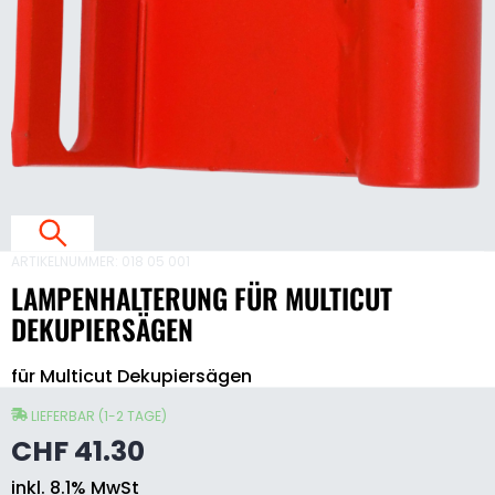
F
L
T
ARTIKELNUMMER:
018 05 001
I
LAMPENHALTERUNG FÜR MULTICUT
DEKUPIERSÄGEN
T
Lampenhalterung
für Multicut Dekupiersägen
für
Multicut
E
Dekupiersägen
LIEFERBAR (1-2 TAGE)
Menge
CHF
41.30
inkl. 8.1% MwSt