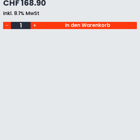
CHF
168.90
F
Ü
inkl. 8.1% MwSt
R
H
In den Warenkorb
E
G
N
E
R
D
E
K
U
P
I
E
R
S
Ä
G
E
N