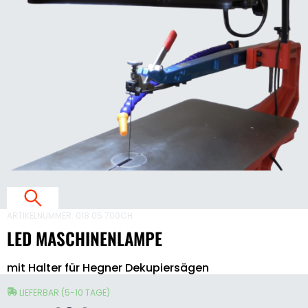
L
E
A
S
C
H
I
N
E
N
ARTIKELNUMMER:
018 05 700CH
L
A
LED MASCHINENLAMPE
P
LED
E
mit Halter für Hegner Dekupiersägen
Maschinenlampe
L
Menge
E
LIEFERBAR (5-10 TAGE)
D