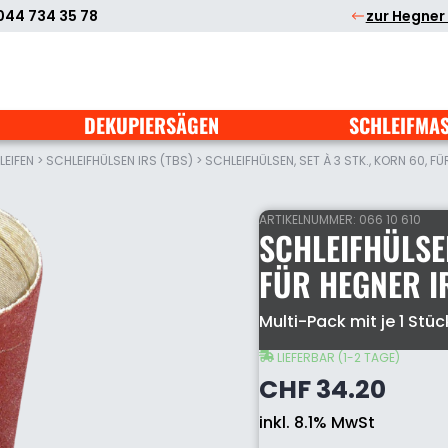
044 734 35 78
zur Hegner
DEKUPIERSÄGEN
SCHLEIFMA
EIFEN
>
SCHLEIFHÜLSEN IRS (TBS)
>
SCHLEIFHÜLSEN, SET À 3 STK., KORN 60, F
ARTIKELNUMMER:
066 10 610
SCHLEIFHÜLSEN
FÜR HEGNER I
Schleifhülsen,
Multi-Pack mit je 1 Stü
Set
à
LIEFERBAR (1-2 TAGE)
3
CHF
34.20
Stk.,
Korn
inkl. 8.1% MwSt
60,
für