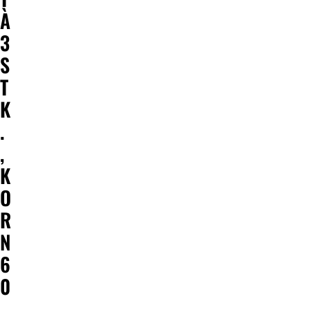
À
3
S
T
K
.
,
K
O
R
N
6
0
,