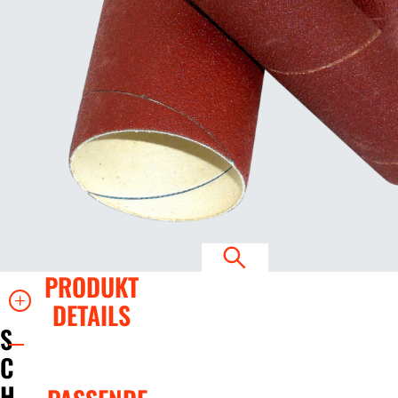
PRODUKT
DETAILS
S
C
H