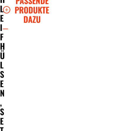
PASSENDE
L
PRODUKTE
E
DAZU
I
F
H
Ü
L
S
E
N
,
S
E
T