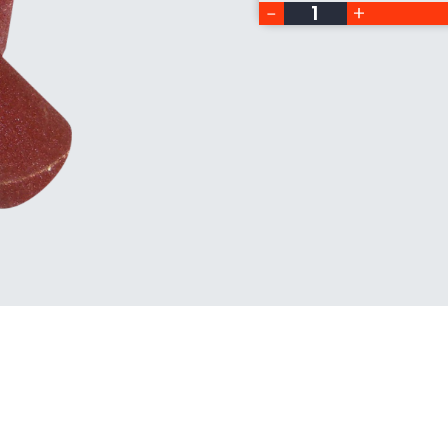
Hegner
IRS
Menge