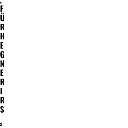
F
Ü
R
H
E
G
N
E
R
I
R
S
S