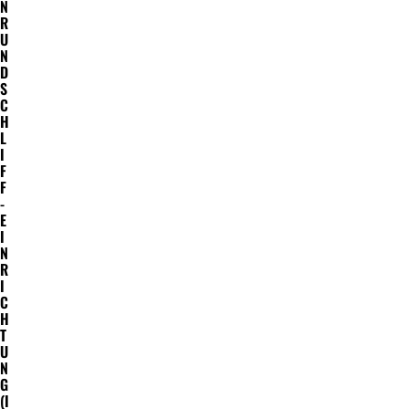
N
R
U
N
D
S
C
H
L
I
F
F
-
E
I
N
R
I
C
H
T
U
N
G
(I