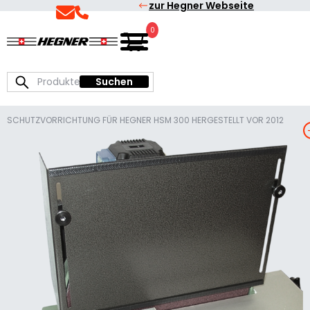
zur Hegner Webseite
Skip
Skip
to
to
0
Deutsch
Hegner
primary
main
|
Präzisionsmaschinen
navigation
content
Suchen
Suchen
zum
nach:
Sägen
und
SCHUTZVORRICHTUNG FÜR HEGNER HSM 300 HERGESTELLT VOR 2012
Schleifen
S
T
Z
V
I