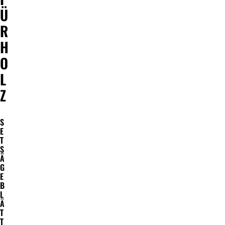
Ü
R
H
O
L
Z
S
E
T
S
Ä
G
E
B
L
Ä
T
T