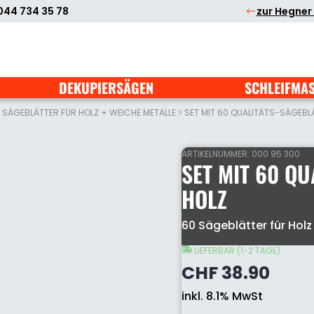
044 734 35 78
zur Hegner
DEKUPIERSÄGEN
SCHLEIFMA
>
SÄGEBLÄTTER FÜR HOLZ + WEICHE METALLE
>
SET MIT 60 QUALITÄTS-SÄGEBL
ARTIKELNUMMER:
000 95 300
SET MIT 60 Q
HOLZ
Set
60 Sägeblätter für Holz (N
mit
60
LIEFERBAR (1-2 TAGE)
Qualitäts-
CHF
38.90
Sägeblättern
für
inkl. 8.1% MwSt
Holz
Menge