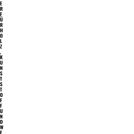
E
R
F
Ü
R
H
O
L
Z
,
K
U
N
S
T
S
T
O
F
F
U
N
D
W
E