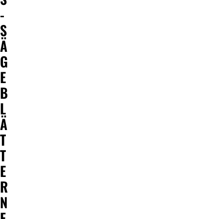
-
S
Ä
G
E
B
L
Ä
T
T
E
R
N
F