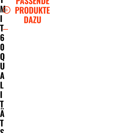
PASSENDE
M
PRODUKTE
I
DAZU
T
6
0
Q
U
A
L
I
T
Ä
T
S