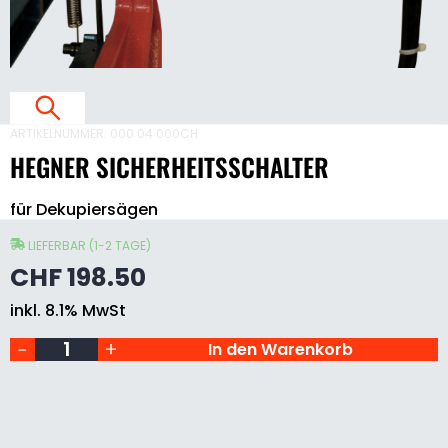
E
I
T
S
S
ARTIKELNUMMER:
000 04 000CH
HEGNER SICHERHEITSSCHALTER
Hegner
für Dekupiersägen
Sicherheitsschalter
L
Menge
T
LIEFERBAR (1-2 TAGE)
E
CHF
198.50
inkl. 8.1% MwSt
S
In den Warenkorb
I
C
H
E
R
H