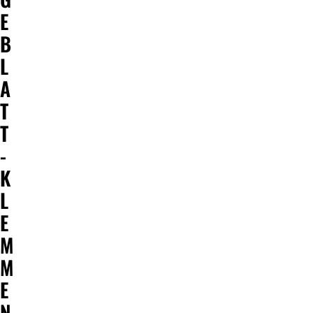
E
B
L
A
T
T
-
K
L
E
M
M
E
N