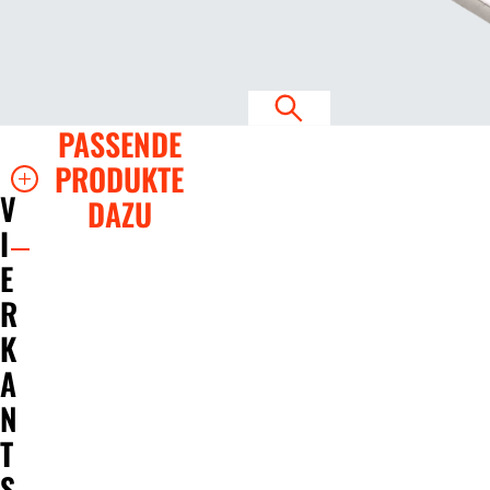
PASSENDE
PRODUKTE
V
DAZU
I
E
R
K
A
N
T
S