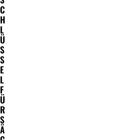
C
H
L
Ü
S
S
E
L
F
Ü
R
S
Ä
G