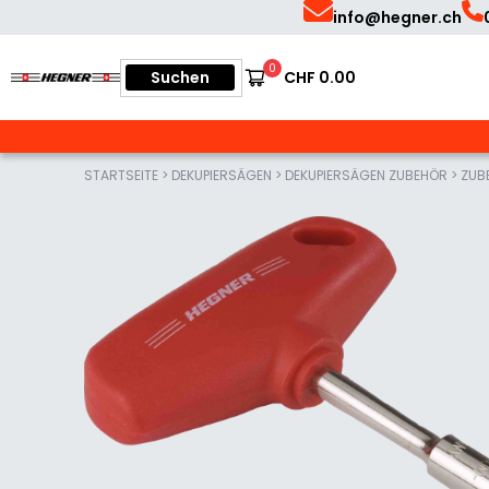
Skip
Skip
info@hegner.ch
to
to
Suchen
0
Suchen
CHF
0.00
Deutsch
primary
main
nach:
Hegner
|
navigation
content
Präzisionsmaschinen
zum
Sägen
STARTSEITE
>
DEKUPIERSÄGEN
>
DEKUPIERSÄGEN ZUBEHÖR
>
ZUB
und
Schleifen