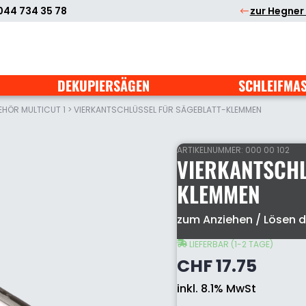
044 734 35 78
zur Hegner
DEKUPIERSÄGEN
SCHLEIFMA
EHÖR MULTICUT 1
>
VIERKANTSCHLÜSSEL FÜR SÄGEBLATT-KLEMMEN
ARTIKELNUMMER:
000 00 102
VIERKANTSCHL
KLEMMEN
Vierkantschlüsse
zum Anziehen / Lösen 
für
Sägeblatt-
LIEFERBAR (1-2 TAGE)
Klemmen
CHF
17.75
Menge
inkl. 8.1% MwSt