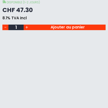
pour
DISPONIBLE (1-2 JOURS)
,
Hegner
CHF
47.30
TWS
230,
8.1% TVA incl
grain
180
Ajouter au panier
quantity
I
1
8
B
A
N
D
E
S
A
B
R
A
S