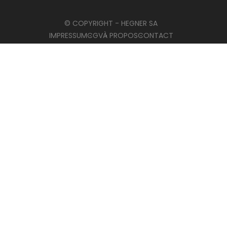
© COPYRIGHT - HEGNER SA
IMPRESSUM
CGV
À PROPOS
CONTACT