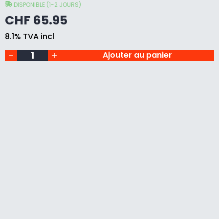
,
Hegner
DISPONIBLE (1-2 JOURS)
TWS
CHF
65.95
230,
I
kit
T
8.1% TVA incl
de
8
Ajouter au panier
pcs
E
quantity
8
S
B
A
N
D
E
S
A
B
R
A
S