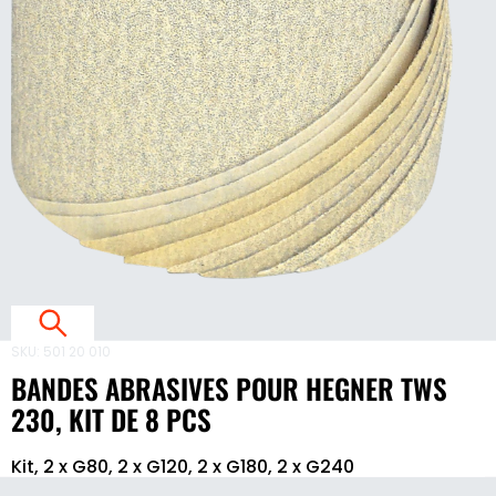
V
E
S
E
E
T
SKU:
501 20 010
BANDES ABRASIVES POUR HEGNER TWS
S
230, KIT DE 8 PCS
2
Bandes
3
Kit, 2 x G80, 2 x G120, 2 x G180, 2 x G240
abrasives
pour