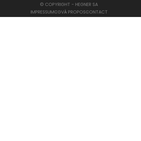
© COPYRIGHT - HEGNER SA
IMPRESSUM
CGV
À PROPOS
CONTACT