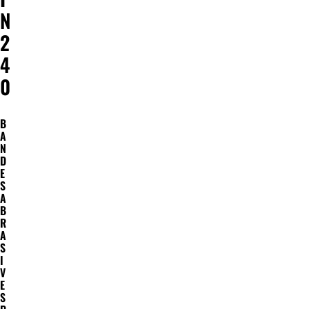
N
2
4
0
B
A
N
D
E
S
A
B
R
A
S
I
V
E
S