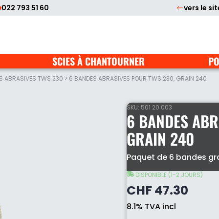
022 793 51 60
vers le si
SCIES À CHANTOURNER
PO
S ABRASIVES TWS 230
>
6 BANDES ABRASIVES POUR TWS 230, GRAIN 240
SKU:
501 20 003
6 BANDES ABR
GRAIN 240
Paquet de 6 bandes gr
6
DISPONIBLE (1-2 JOURS)
bandes
abrasives
CHF
47.30
pour
TWS
8.1% TVA incl
230,