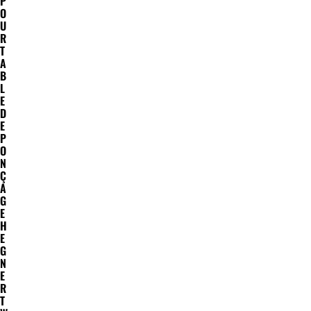
P
O
U
R
T
A
B
L
E
D
E
P
O
N
Ç
A
G
E
H
E
G
N
E
R
T