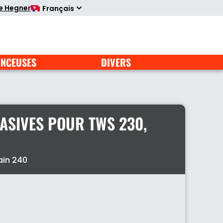
te Hegner
Français
NCEUSES
DIVERS
ASIVES POUR TWS 230,
ain 240