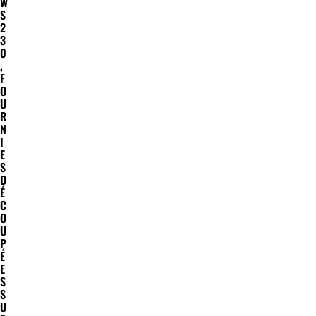
W
S
2
3
0
,
F
O
U
R
N
I
E
S
D
É
C
O
U
P
É
E
S
S
U