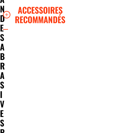
N
ACCESSOIRES
D
RECOMMANDÉS
E
S
A
B
R
A
S
I
V
E
S
P