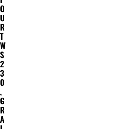
O
U
R
T
W
S
2
3
0
,
G
R
A
I