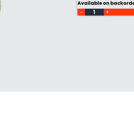
grain
Available on backord
240
quantity