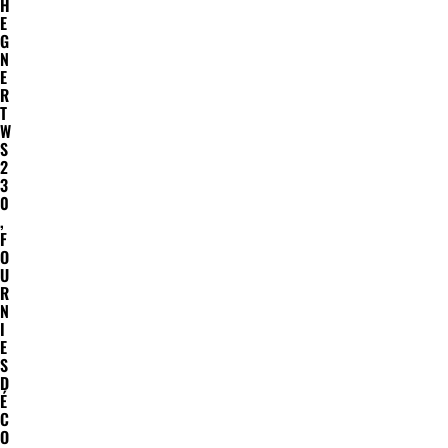
H
E
G
N
E
R
T
W
S
2
3
0
,
F
O
U
R
N
I
E
S
D
É
C
O