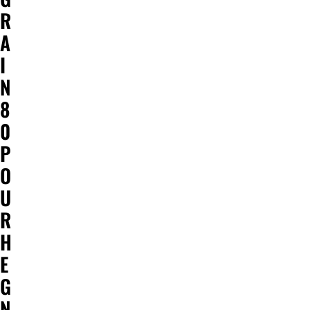
R
A
I
N
8
0
P
O
U
R
H
E
G
N