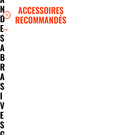
N
ACCESSOIRES
D
RECOMMANDÉS
E
S
A
B
R
A
S
I
V
E
S
G