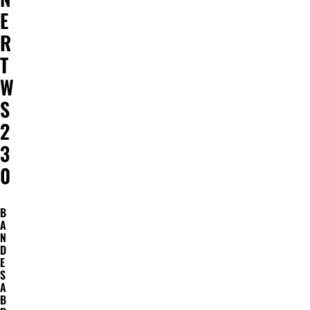
E
R
T
W
S
2
3
0
B
A
N
D
E
S
A
B