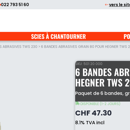
022 793 51 60
vers le si
SCIES À CHANTOURNER
PO
S ABRASIVES TWS 230
>
6 BANDES ABRASIVES GRAIN 80 POUR HEGNER TWS 
SKU:
501 20 000
6 BANDES ABR
HEGNER TWS 2
6
Paquet de 6 bandes, gr
bandes
abrasives
DISPONIBLE (1-2 JOURS)
grain
CHF
47.30
80
pour
8.1% TVA incl
Hegner
TWS