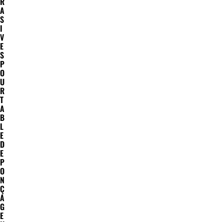
R
A
S
I
V
E
S
P
O
U
R
T
A
B
L
E
D
E
P
O
N
Ç
A
G
E