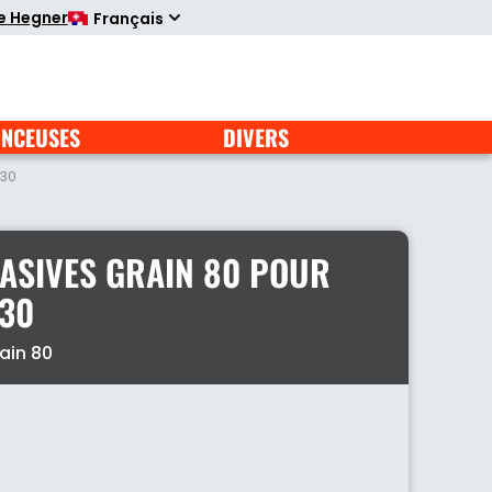
te Hegner
Français
NCEUSES
DIVERS
230
ASIVES GRAIN 80 POUR
30
ain 80